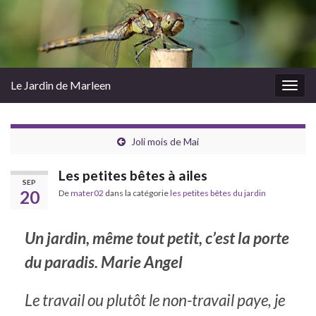
Le Jardin de Marleen
Togg
navig
Joli mois de Mai
Les petites bêtes à ailes
SEP
20
De
mater02
dans la catégorie
les petites bêtes du jardin
Un jardin, même tout petit, c’est la porte
du paradis. Marie Angel
Le travail ou plutôt le non-travail paye, je