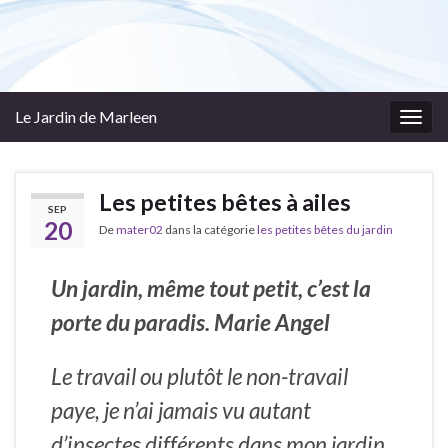
Le Jardin de Marleen
Togg
navig
Les petites bêtes à ailes
SEP
20
De
mater02
dans la catégorie
les petites bêtes du jardin
Un jardin, même tout petit, c’est la
porte du paradis. Marie Angel
Le travail ou plutôt le non-travail
paye, je n’ai jamais vu autant
d’insectes différents dans mon jardin,